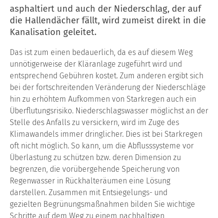
asphaltiert und auch der Niederschlag, der
auf
die Hallendächer fällt, wird zumeist direkt in die
Kanalisation geleitet.
Das ist zum einen bedauerlich, da es auf diesem Weg
unnötigerweise der Kläranlage
zugeführt wird und
entsprechend Gebühren kostet. Zum anderen ergibt sich
bei der
fortschreitenden Veränderung der Niederschläge
hin zu erhöhtem Aufkommen von
Starkregen auch ein
Überflutungsrisiko.
Niederschlagswasser möglichst an der
Stelle des Anfalls zu versickern, wird im
Zuge des
Klimawandels immer dring
licher. Dies ist bei Starkregen
oft nicht
möglich. So kann, um die Abflusssys
teme
vor
Überlastung zu schützen bzw. deren
Dimension zu
begrenzen, die vorüberge
hende Speicherung von
Regenwasser in
Rückhalteräumen eine Lösung
darstel
len. Zusammen mit Entsiegelungs- und
gezielten
Begrünungsmaßnahmen
bil
den Sie wichtige
Schritte auf dem Weg
zu einem nachhaltigen,