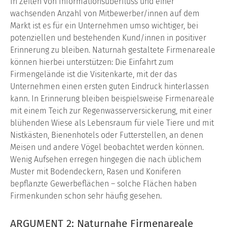
In Zeiten von Informationsüberfluss und einer
wachsenden Anzahl von Mitbewerber/innen auf dem
Markt ist es für ein Unternehmen umso wichtiger, bei
potenziellen und bestehen­den Kund/innen in positiver
Erinnerung zu bleiben. Natur­nah gestaltete Firmenareale
können hierbei unterstützen: Die Einfahrt zum
Firmengelände ist die Visitenkarte, mit der das
Unternehmen einen ersten guten Eindruck hinterlassen
kann. In Erinnerung bleiben beispielsweise Firmenareale
mit einem Teich zur Regenwasserversickerung, mit einer
blühenden Wie­se als Lebensraum für viele Tiere und mit
Nistkästen, Bienen­hotels oder Futterstellen, an denen
Meisen und andere Vögel beobachtet werden können.
Wenig Aufsehen erregen hinge­gen die nach üblichem
Muster mit Bodendeckern, Rasen und Koniferen
bepflanzte Gewerbeflächen – solche Flächen haben
Firmenkunden schon sehr häufig gesehen.
ARGUMENT 2: Naturnahe Firmenareale