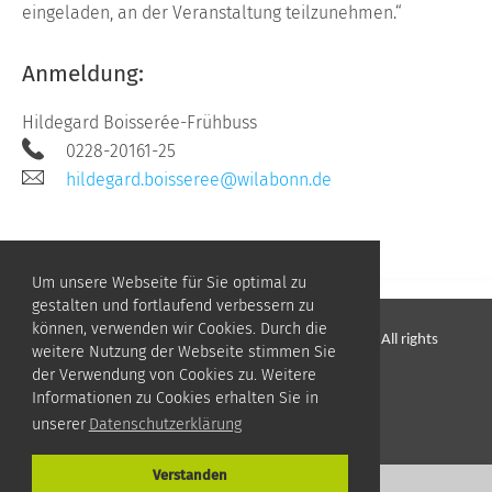
eingeladen, an der Veranstaltung teilzunehmen.“
Anmeldung:
Hildegard Boisserée-Frühbuss
0228-20161-25
hildegard.boisseree@wilabonn.de
Um unsere Webseite für Sie optimal zu
gestalten und fortlaufend verbessern zu
können, verwenden wir Cookies. Durch die
© Wissenschaftsladen Bonn e.V.
•
WILA Bonn
• All rights
weitere Nutzung der Webseite stimmen Sie
reserved
der Verwendung von Cookies zu. Weitere
Informationen zu Cookies erhalten Sie in
Impressum
•
Datenschutz
unserer
Datenschutzerklärung
Verstanden